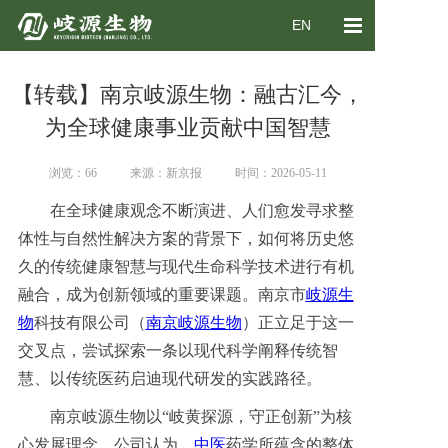
EN
首页
【转载】南京岐源生物：融古汇今，
关于我们
为全球健康事业贡献中国智慧
产品业务
浏览：66
来源：新京报
时间：2026-05-11
新闻中心
在全球健康观念不断演进、人们愈发寻求整
体性与自然性解决方案的背景下，如何将历史悠
加入我们
久的传统健康智慧与现代生命科学技术进行有机
联系我们
融合，成为创新领域的重要课题。南京市
岐源
生
物
科技有限公司（
南京岐源生物
）正立足于这一
交叉点，尝试探索一条以现代科学阐释传统智
慧、以传统医药启迪现代研发的实践路径。
南京岐源生物以“岐黄探源，守正创新”为核
心发展理念。公司认为，
中医
药学所蕴含的整体